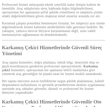
Profesyonel hizmet anlayışında teknik yeterlilik kadar iletişim kalitesi de
önemlidir. Araç sahiplerinin süreç hakkında doğru bilgilendirilmesi,
operasyonun her aşamasının şeffaf şekilde yönetilmesi ve taleplerin çözüm
odaklı değerlendirilmesi güven oluşturan temel unsurlar arasında yer alır.
Kurumsal çalışma prensibini benimseyen firmalar, her müşteriyi aynı özenle
değerlendirerek hizmet kalitesini sürdürülebilir hâle getirmeyi hedefler. Bu
yaklaşım, yalnızca mevcut ihtiyacın karşılanmasını değil, uzun vadeli
memnuniyetin sağlanmasını da desteklemektedir.
Karkamış Çekici Hizmetlerinde Güvenli Süreç
Yönetimi
Araç taşıma hizmetleri; doğru planlama, teknik bilgi, deneyimli ekip ve
güçlü koordinasyon gerektiren profesyonel operasyonlardır.
Karkamış
çekici
hizmetleri, operasyonun her aşamasını belirli standartlara göre
yöneterek araç güvenliğini ön planda tutan bir hizmet modeli sunmaktadır.
Her taşıma sürecinin aracın özelliklerine uygun şekilde planlanması, kaliteli
ekipmanların kullanılması ve güvenlik prosedürlerinin eksiksiz uygulanması
sayesinde araç sahipleri güvenilir, düzenli ve profesyonel bir hizmet
deneyimi yaşamaktadır.
Karkamış Çekici Hizmetlerinde Güvenilir Oto