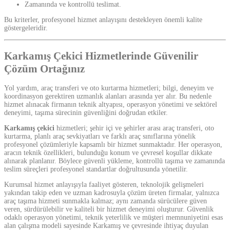
Zamanında ve kontrollü teslimat.
Bu kriterler, profesyonel hizmet anlayışını destekleyen önemli kalite
göstergeleridir.
Karkamış Çekici Hizmetlerinde Güvenilir
Çözüm Ortağınız
Yol yardım, araç transferi ve oto kurtarma hizmetleri; bilgi, deneyim ve
koordinasyon gerektiren uzmanlık alanları arasında yer alır. Bu nedenle
hizmet alınacak firmanın teknik altyapısı, operasyon yönetimi ve sektörel
deneyimi, taşıma sürecinin güvenliğini doğrudan etkiler.
Karkamış çekici
hizmetleri; şehir içi ve şehirler arası araç transferi, oto
kurtarma, planlı araç sevkiyatları ve farklı araç sınıflarına yönelik
profesyonel çözümleriyle kapsamlı bir hizmet sunmaktadır. Her operasyon,
aracın teknik özellikleri, bulunduğu konum ve çevresel koşullar dikkate
alınarak planlanır. Böylece güvenli yükleme, kontrollü taşıma ve zamanında
teslim süreçleri profesyonel standartlar doğrultusunda yönetilir.
Kurumsal hizmet anlayışıyla faaliyet gösteren, teknolojik gelişmeleri
yakından takip eden ve uzman kadrosuyla çözüm üreten firmalar, yalnızca
araç taşıma hizmeti sunmakla kalmaz; aynı zamanda sürücülere güven
veren, sürdürülebilir ve kaliteli bir hizmet deneyimi oluşturur. Güvenlik
odaklı operasyon yönetimi, teknik yeterlilik ve müşteri memnuniyetini esas
alan çalışma modeli sayesinde Karkamış ve çevresinde ihtiyaç duyulan