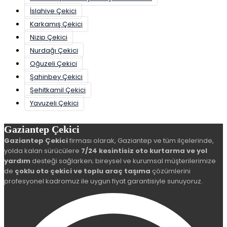
İslahiye Çekici
Karkamış Çekici
Nizip Çekici
Nurdağı Çekici
Oğuzeli Çekici
Şahinbey Çekici
Şehitkamil Çekici
Yavuzeli Çekici
Gaziantep Çekici
Gaziantep Çekici
firması olarak, Gaziantep ve tüm ilçelerinde,
yolda kalan sürücülere
7/24 kesintisiz oto kurtarma ve yol
yardım
desteği sağlarken; bireysel ve kurumsal müşterilerimize
de
çoklu oto çekici ve toplu araç taşıma
çözümlerini
profesyonel kadromuz ile uygun fiyat garantisiyle sunuyoruz.