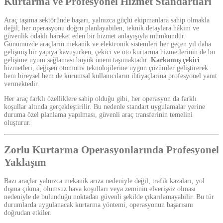
Kurtarma ve Profesyonel Hizmet Standartları
Araç taşıma sektöründe başarı, yalnızca güçlü ekipmanlara sahip olmakla
değil; her operasyonu doğru planlayabilen, teknik detaylara hâkim ve
güvenlik odaklı hareket eden bir hizmet anlayışıyla mümkündür.
Günümüzde araçların mekanik ve elektronik sistemleri her geçen yıl daha
gelişmiş bir yapıya kavuşurken, çekici ve oto kurtarma hizmetlerinin de bu
gelişime uyum sağlaması büyük önem taşımaktadır.
Karkamış çekici
hizmetleri, değişen otomotiv teknolojilerine uygun çözümler geliştirerek
hem bireysel hem de kurumsal kullanıcıların ihtiyaçlarına profesyonel yanıt
vermektedir.
Her araç farklı özelliklere sahip olduğu gibi, her operasyon da farklı
koşullar altında gerçekleştirilir. Bu nedenle standart uygulamalar yerine
duruma özel planlama yapılması, güvenli araç transferinin temelini
oluşturur.
Zorlu Kurtarma Operasyonlarında Profesyonel
Yaklaşım
Bazı araçlar yalnızca mekanik arıza nedeniyle değil; trafik kazaları, yol
dışına çıkma, olumsuz hava koşulları veya zeminin elverişsiz olması
nedeniyle de bulunduğu noktadan güvenli şekilde çıkarılamayabilir. Bu tür
durumlarda uygulanacak kurtarma yöntemi, operasyonun başarısını
doğrudan etkiler.