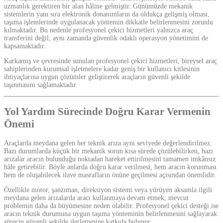
uzmanlık gerektiren bir alan hâline gelmiştir. Günümüzde mekanik
sistemlerin yanı sıra elektronik donanımların da oldukça gelişmiş olması,
taşıma işlemlerinde uygulanacak yöntemin dikkatle belirlenmesini zorunlu
kılmaktadır. Bu nedenle profesyonel çekici hizmetleri yalnızca araç
transferini değil, aynı zamanda güvenlik odaklı operasyon yönetimini de
kapsamaktadır.
Karkamış ve çevresinde sunulan profesyonel çekici hizmetleri, bireysel araç
sahiplerinden kurumsal işletmelere kadar geniş bir kullanıcı kitlesinin
ihtiyaçlarına uygun çözümler geliştirerek araçların güvenli şekilde
taşınmasını sağlamaktadır.
Yol Yardım Sürecinde Doğru Karar Vermenin
Önemi
Araçlarda meydana gelen her teknik arıza aynı seviyede değerlendirilmez.
Bazı durumlarda küçük bir mekanik sorun kısa sürede çözülebilirken, bazı
arızalar aracın bulunduğu noktadan hareket ettirilmesini tamamen imkânsız
hâle getirebilir. Böyle anlarda doğru karar verilmesi, hem aracın korunması
hem de oluşabilecek ilave masrafların önüne geçilmesi açısından önemlidir.
Özellikle motor, şanzıman, direksiyon sistemi veya yürüyen aksamla ilgili
meydana gelen arızalarda aracı kullanmaya devam etmek, mevcut
problemin daha da büyümesine neden olabilir. Profesyonel çekici desteği ise
aracın teknik durumuna uygun taşıma yönteminin belirlenmesini sağlayarak
sürecin güvenli şekilde ilerlemesine katkıda bulunur.