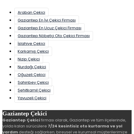
Araban Çekici
Gaziantep En İyi Çekici Firması
Gaziantep En Ucuz Çekici Firması
Gaziantep Nöbetçi Oto Çekici Firması
İslahiye Çekici
Karkamış Çekici
Nizip Çekici
Nurdağı Çekici
Oğuzeli Çekici
Şahinbey Çekici
Şehitkamil Çekici
Yavuzeli Çekici
Gaziantep Çekici
Gaziantep Çekici
firması olarak, Gaziantep ve tüm ilçelerinde,
yolda kalan sürücülere
7/24 kesintisiz oto kurtarma ve yol
yardım
desteği sağlarken; bireysel ve kurumsal müşterilerimize