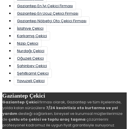
Gaziantep En İyi Çekici Firması
Gaziantep En Ucuz Çekici Firması
Gaziantep Nöbetçi Oto Çekici Firması
İslahiye Çekici
Karkamış Çekici
Nizip Çekici
Nurdağı Çekici
Oğuzeli Çekici
Şahinbey Çekici
Şehitkamil Çekici
Yavuzeli Çekici
Gaziantep Çekici
Gaziantep Çekici
firması olarak, Gaziantep ve tüm ilçelerinde,
yolda kalan sürücülere
7/24 kesintisiz oto kurtarma ve yol
yardım
desteği sağlarken; bireysel ve kurumsal müşterilerimize
de
çoklu oto çekici ve toplu araç taşıma
çözümlerini
profesyonel kadromuz ile uygun fiyat garantisiyle sunuyoruz.