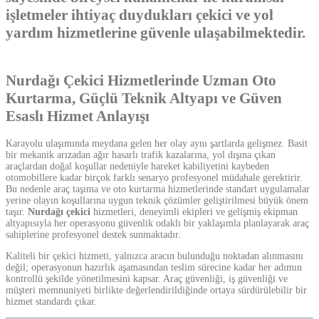
işletmeler ihtiyaç duydukları çekici ve yol
yardım hizmetlerine güvenle ulaşabilmektedir.
Nurdağı Çekici Hizmetlerinde Uzman Oto
Kurtarma, Güçlü Teknik Altyapı ve Güven
Esaslı Hizmet Anlayışı
Karayolu ulaşımında meydana gelen her olay aynı şartlarda gelişmez. Basit
bir mekanik arızadan ağır hasarlı trafik kazalarına, yol dışına çıkan
araçlardan doğal koşullar nedeniyle hareket kabiliyetini kaybeden
otomobillere kadar birçok farklı senaryo profesyonel müdahale gerektirir.
Bu nedenle araç taşıma ve oto kurtarma hizmetlerinde standart uygulamalar
yerine olayın koşullarına uygun teknik çözümler geliştirilmesi büyük önem
taşır.
Nurdağı çekici
hizmetleri, deneyimli ekipleri ve gelişmiş ekipman
altyapısıyla her operasyonu güvenlik odaklı bir yaklaşımla planlayarak araç
sahiplerine profesyonel destek sunmaktadır.
Kaliteli bir çekici hizmeti, yalnızca aracın bulunduğu noktadan alınmasını
değil; operasyonun hazırlık aşamasından teslim sürecine kadar her adımın
kontrollü şekilde yönetilmesini kapsar. Araç güvenliği, iş güvenliği ve
müşteri memnuniyeti birlikte değerlendirildiğinde ortaya sürdürülebilir bir
hizmet standardı çıkar.