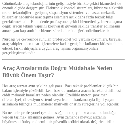
Günümüzde araç teknolojilerinin gelişmesiyle birlikte çekici hizmetleri de
önemli ölçüde değişmiştir. Elektronik kontrol sistemleri, hibrit ve elektrikli
motor teknolojileri, gelişmiş süspansiyon sistemleri ve hassas mekanik
bileşenler nedeniyle araç taşıma işlemleri artık daha fazla teknik bilgi
gerektirmektedir. Bu nedenle profesyonel çekici hizmetleri yalnızca taşıma
değil; aracın teknik yapısını koruyarak güvenli şekilde transfer edilmesini
amaçlayan kapsamlı bir hizmet süreci olarak değerlendirilmektedir.
Nurdağı ve çevresinde sunulan profesyonel yol yardım çözümleri, bireysel
araç sahiplerinden ticari işletmelere kadar geniş bir kullanıcı kitlesine hitap
ederek farklı ihtiyaçlara uygun araç taşıma organizasyonları
gerçekleştirmektedir.
Araç Arızalarında Doğru Müdahale Neden
Büyük Önem Taşır?
Her araç arızası aynı şekilde gelişmez. Bazı teknik problemler küçük bir
bakım işlemiyle çözülebilirken, bazı durumlarda aracın hareket ettirilmesi
ciddi mekanik hasarlara neden olabilir. Özellikle motor, şanzıman,
diferansiyel, direksiyon sistemi veya fren mekanizmasıyla ilgili yaşanan
arızalarda bilinçsiz müdahaleler maliyetli onarım süreçlerine yol açabilir.
Bu nedenle profesyonel çekici desteği almak, yalnızca aracı bulunduğu
yerden taşımak anlamına gelmez. Aynı zamanda mevcut arızanın
büyümesini önleyen önemli bir güvenlik tedbiri olarak değerlendirilir.