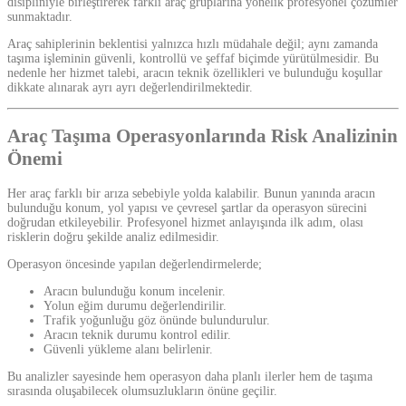
disipliniyle birleştirerek farklı araç gruplarına yönelik profesyonel çözümler
sunmaktadır.
Araç sahiplerinin beklentisi yalnızca hızlı müdahale değil; aynı zamanda
taşıma işleminin güvenli, kontrollü ve şeffaf biçimde yürütülmesidir. Bu
nedenle her hizmet talebi, aracın teknik özellikleri ve bulunduğu koşullar
dikkate alınarak ayrı ayrı değerlendirilmektedir.
Araç Taşıma Operasyonlarında Risk Analizinin
Önemi
Her araç farklı bir arıza sebebiyle yolda kalabilir. Bunun yanında aracın
bulunduğu konum, yol yapısı ve çevresel şartlar da operasyon sürecini
doğrudan etkileyebilir. Profesyonel hizmet anlayışında ilk adım, olası
risklerin doğru şekilde analiz edilmesidir.
Operasyon öncesinde yapılan değerlendirmelerde;
Aracın bulunduğu konum incelenir.
Yolun eğim durumu değerlendirilir.
Trafik yoğunluğu göz önünde bulundurulur.
Aracın teknik durumu kontrol edilir.
Güvenli yükleme alanı belirlenir.
Bu analizler sayesinde hem operasyon daha planlı ilerler hem de taşıma
sırasında oluşabilecek olumsuzlukların önüne geçilir.