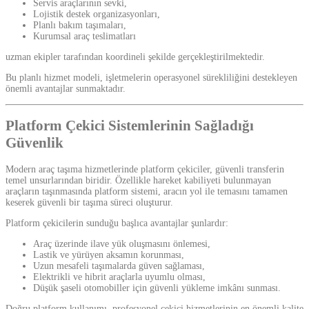
Servis araçlarının sevki,
Lojistik destek organizasyonları,
Planlı bakım taşımaları,
Kurumsal araç teslimatları
uzman ekipler tarafından koordineli şekilde gerçekleştirilmektedir.
Bu planlı hizmet modeli, işletmelerin operasyonel sürekliliğini destekleyen
önemli avantajlar sunmaktadır.
Platform Çekici Sistemlerinin Sağladığı
Güvenlik
Modern araç taşıma hizmetlerinde platform çekiciler, güvenli transferin
temel unsurlarından biridir. Özellikle hareket kabiliyeti bulunmayan
araçların taşınmasında platform sistemi, aracın yol ile temasını tamamen
keserek güvenli bir taşıma süreci oluşturur.
Platform çekicilerin sunduğu başlıca avantajlar şunlardır:
Araç üzerinde ilave yük oluşmasını önlemesi,
Lastik ve yürüyen aksamın korunması,
Uzun mesafeli taşımalarda güven sağlaması,
Elektrikli ve hibrit araçlarla uyumlu olması,
Düşük şaseli otomobiller için güvenli yükleme imkânı sunması.
Doğru platform kullanımı, profesyonel çekici hizmetlerinin en önemli kalite