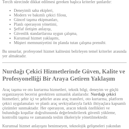
Tercih sürecinde dikkat edilmesi gereken başlıca kriterler şunlardır:
Deneyimli saha ekipleri,
Modern ve bakımlı çekici filosu,
Güncel taşıma ekipmanları,
Planlı operasyon yönetimi,
Şeffaf iletişim anlayışı,
Güvenlik standartlarına uygun çalışma,
Kurumsal hizmet yaklaşımı,
Müşteri memnuniyetini ön planda tutan çalışma prensibi.
Bu unsurlar, profesyonel hizmet kalitesini belirleyen temel kriterler arasında
yer almaktadır.
Nurdağı Çekici Hizmetlerinde Güven, Kalite ve
Profesyonelliği Bir Araya Getiren Yaklaşım
Araç taşıma ve oto kurtarma hizmetleri, teknik bilgi, deneyim ve güçlü
organizasyon becerisi gerektiren uzmanlık alanlarıdır.
Nurdağı çekici
hizmetleri; şehir içi ve şehirler arası araç transferi, oto kurtarma, platform
çekici uygulamaları ve planlı araç sevkiyatlarıyla farklı ihtiyaçlara kapsamlı
çözümler sunmaktadır. Her operasyon, aracın teknik özellikleri ve
bulunduğu koşullar doğrultusunda değerlendirilerek güvenli yükleme,
kontrollü taşıma ve zamanında teslim ilkeleriyle yönetilmektedir.
Kurumsal hizmet anlayışını benimseyen, teknolojik gelişmeleri yakından