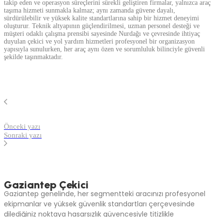
takip eden ve operasyon süreçlerini sürekli geliştiren firmalar, yalnızca araç
taşıma hizmeti sunmakla kalmaz; aynı zamanda güvene dayalı,
sürdürülebilir ve yüksek kalite standartlarına sahip bir hizmet deneyimi
oluşturur. Teknik altyapının güçlendirilmesi, uzman personel desteği ve
müşteri odaklı çalışma prensibi sayesinde Nurdağı ve çevresinde ihtiyaç
duyulan çekici ve yol yardım hizmetleri profesyonel bir organizasyon
yapısıyla sunulurken, her araç aynı özen ve sorumluluk bilinciyle güvenli
şekilde taşınmaktadır.
Önceki yazı
Sonraki yazı
Gaziantep Çekici
Gaziantep genelinde, her segmentteki aracınızı profesyonel
ekipmanlar ve yüksek güvenlik standartları çerçevesinde
dilediğiniz noktaya hasarsızlık güvencesiyle titizlikle