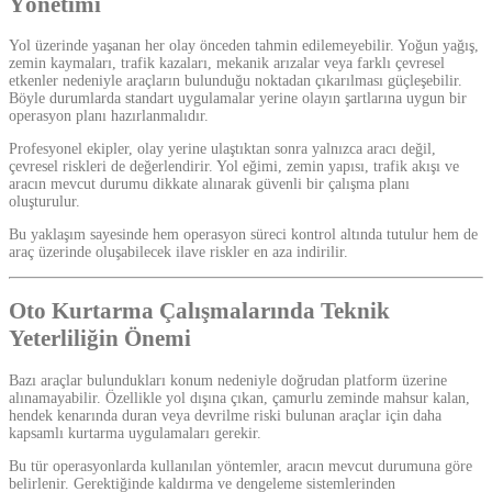
Yönetimi
Yol üzerinde yaşanan her olay önceden tahmin edilemeyebilir. Yoğun yağış,
zemin kaymaları, trafik kazaları, mekanik arızalar veya farklı çevresel
etkenler nedeniyle araçların bulunduğu noktadan çıkarılması güçleşebilir.
Böyle durumlarda standart uygulamalar yerine olayın şartlarına uygun bir
operasyon planı hazırlanmalıdır.
Profesyonel ekipler, olay yerine ulaştıktan sonra yalnızca aracı değil,
çevresel riskleri de değerlendirir. Yol eğimi, zemin yapısı, trafik akışı ve
aracın mevcut durumu dikkate alınarak güvenli bir çalışma planı
oluşturulur.
Bu yaklaşım sayesinde hem operasyon süreci kontrol altında tutulur hem de
araç üzerinde oluşabilecek ilave riskler en aza indirilir.
Oto Kurtarma Çalışmalarında Teknik
Yeterliliğin Önemi
Bazı araçlar bulundukları konum nedeniyle doğrudan platform üzerine
alınamayabilir. Özellikle yol dışına çıkan, çamurlu zeminde mahsur kalan,
hendek kenarında duran veya devrilme riski bulunan araçlar için daha
kapsamlı kurtarma uygulamaları gerekir.
Bu tür operasyonlarda kullanılan yöntemler, aracın mevcut durumuna göre
belirlenir. Gerektiğinde kaldırma ve dengeleme sistemlerinden