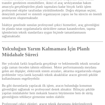
transfer gerektiren otomobillere, ikinci el araç sevkiyatından bakım
amacıyla gerçekleştirilen planlı taşımalara kadar birçok farklı işlem
profesyonel ekipler tarafından yürütülmektedir. Doğru ekipman seçimi,
deneyimli personel ve sistemli organizasyon yapısı ise bu sürecin en önemli
unsurlarını oluşturmaktadır.
İslahiye genelinde sunulan profesyonel çekici hizmetleri, araç güvenliğini
ön planda tutan uygulamalarla sürücülere zaman kazandırırken, taşıma
işlemlerinin teknik standartlara uygun biçimde tamamlanmasını
sağlamaktadır.
Yolculuğun Yarım Kalmaması İçin Planlı
Müdahale Süreci
Her yolculuk farklı koşullarda gerçekleşir ve beklenmedik teknik sorunlar
çoğu zaman önceden tahmin edilemez. Motor performansında meydana
gelen ani düşüşler, elektronik sistem arızaları, aktarma organlarında oluşan
problemler veya lastik kaynaklı teknik aksaklıklar aracın güvenli şekilde
kullanılmasını engelleyebilir.
Bu gibi durumlarda yapılacak ilk işlem, aracın bulunduğu konumun
güvenliğini sağlamak ve profesyonel destek almaktır. Bilinçsiz şekilde
yapılan müdahaleler hem mekanik hasarın büyümesine hem de sürüş
güvenliğinin tehlikeye girmesine neden olabilir.
Profesyonel çekici ekipleri, aracın teknik durumunu değerlendirerek