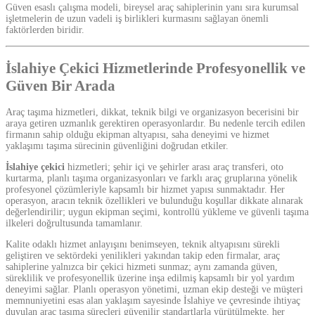
Güven esaslı çalışma modeli, bireysel araç sahiplerinin yanı sıra kurumsal
işletmelerin de uzun vadeli iş birlikleri kurmasını sağlayan önemli
faktörlerden biridir.
İslahiye Çekici Hizmetlerinde Profesyonellik ve
Güven Bir Arada
Araç taşıma hizmetleri, dikkat, teknik bilgi ve organizasyon becerisini bir
araya getiren uzmanlık gerektiren operasyonlardır. Bu nedenle tercih edilen
firmanın sahip olduğu ekipman altyapısı, saha deneyimi ve hizmet
yaklaşımı taşıma sürecinin güvenliğini doğrudan etkiler.
İslahiye çekici
hizmetleri; şehir içi ve şehirler arası araç transferi, oto
kurtarma, planlı taşıma organizasyonları ve farklı araç gruplarına yönelik
profesyonel çözümleriyle kapsamlı bir hizmet yapısı sunmaktadır. Her
operasyon, aracın teknik özellikleri ve bulunduğu koşullar dikkate alınarak
değerlendirilir; uygun ekipman seçimi, kontrollü yükleme ve güvenli taşıma
ilkeleri doğrultusunda tamamlanır.
Kalite odaklı hizmet anlayışını benimseyen, teknik altyapısını sürekli
geliştiren ve sektördeki yenilikleri yakından takip eden firmalar, araç
sahiplerine yalnızca bir çekici hizmeti sunmaz; aynı zamanda güven,
süreklilik ve profesyonellik üzerine inşa edilmiş kapsamlı bir yol yardım
deneyimi sağlar. Planlı operasyon yönetimi, uzman ekip desteği ve müşteri
memnuniyetini esas alan yaklaşım sayesinde İslahiye ve çevresinde ihtiyaç
duyulan araç taşıma süreçleri güvenilir standartlarla yürütülmekte, her