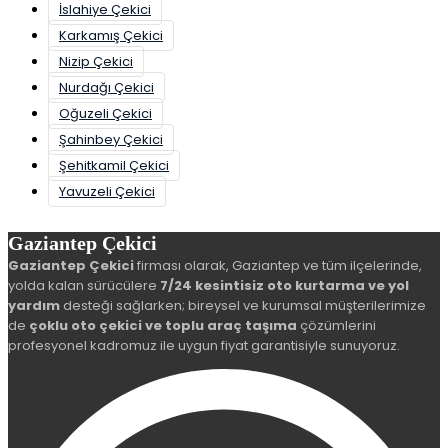
İslahiye Çekici
Karkamış Çekici
Nizip Çekici
Nurdağı Çekici
Oğuzeli Çekici
Şahinbey Çekici
Şehitkamil Çekici
Yavuzeli Çekici
Gaziantep Çekici
Gaziantep Çekici
firması olarak, Gaziantep ve tüm ilçelerinde,
yolda kalan sürücülere
7/24 kesintisiz oto kurtarma ve yol
yardım
desteği sağlarken; bireysel ve kurumsal müşterilerimize
de
çoklu oto çekici ve toplu araç taşıma
çözümlerini
profesyonel kadromuz ile uygun fiyat garantisiyle sunuyoruz.