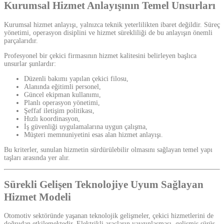
Kurumsal Hizmet Anlayışının Temel Unsurları
Kurumsal hizmet anlayışı, yalnızca teknik yeterlilikten ibaret değildir. Süreç
yönetimi, operasyon disiplini ve hizmet sürekliliği de bu anlayışın önemli
parçalarıdır.
Profesyonel bir çekici firmasının hizmet kalitesini belirleyen başlıca
unsurlar şunlardır:
Düzenli bakımı yapılan çekici filosu,
Alanında eğitimli personel,
Güncel ekipman kullanımı,
Planlı operasyon yönetimi,
Şeffaf iletişim politikası,
Hızlı koordinasyon,
İş güvenliği uygulamalarına uygun çalışma,
Müşteri memnuniyetini esas alan hizmet anlayışı.
Bu kriterler, sunulan hizmetin sürdürülebilir olmasını sağlayan temel yapı
taşları arasında yer alır.
Sürekli Gelişen Teknolojiye Uyum Sağlayan
Hizmet Modeli
Otomotiv sektöründe yaşanan teknolojik gelişmeler, çekici hizmetlerini de
doğrudan etkilemektedir. Elektrikli araçların yaygınlaşması, gelişmiş sürüş