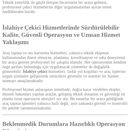
Teknik yeterlilik ile güçlü iletişim becerisinin bir araya gelmesi,
profesyonel çekici hizmetlerini diğer uygulamalardan ayıran temel
özelliklerden biridir.
İslahiye Çekici Hizmetlerinde Sürdürülebilir
Kalite, Güvenli Operasyon ve Uzman Hizmet
Yaklaşımı
Araç taşıma ve oto kurtarma hizmetleri, yalnızca teknik ekipman
kullanımından ibaret olmayan, planlama, koordinasyon ve saha deneyimini
bir araya getiren profesyonel bir çalışma alanıdır. Her operasyonun kendine
özgü şartları bulunduğu için uygulanacak yöntemler de değişiklik
gösterebilir.
İslahiye çekici
hizmetleri, farklı yol koşulları ve araç tiplerine
uygun çözümler geliştirerek sürücülere güvenilir ve sistemli bir hizmet
sunmayı amaçlamaktadır.
Profesyonel hizmet anlayışının temelinde; doğru karar verebilen ekipler,
düzenli bakımları yapılan araçlar, gelişmiş teknik donanım ve güvenliği ön
planda tutan operasyon süreçleri yer alır. Bu unsurlar bir araya geldiğinde
araç taşıma işlemleri yalnızca hızlı değil, aynı zamanda güvenli ve kontrollü
bir şekilde tamamlanmaktadır.
Beklenmedik Durumlara Hazırlıklı Operasyon