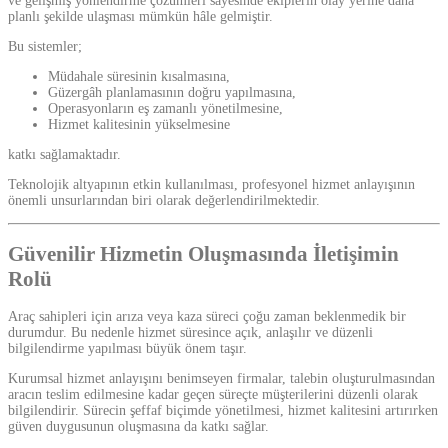
ve gelişmiş yönlendirme çözümleri sayesinde ekiplerin olay yerine daha
planlı şekilde ulaşması mümkün hâle gelmiştir.
Bu sistemler;
Müdahale süresinin kısalmasına,
Güzergâh planlamasının doğru yapılmasına,
Operasyonların eş zamanlı yönetilmesine,
Hizmet kalitesinin yükselmesine
katkı sağlamaktadır.
Teknolojik altyapının etkin kullanılması, profesyonel hizmet anlayışının
önemli unsurlarından biri olarak değerlendirilmektedir.
Güvenilir Hizmetin Oluşmasında İletişimin
Rolü
Araç sahipleri için arıza veya kaza süreci çoğu zaman beklenmedik bir
durumdur. Bu nedenle hizmet süresince açık, anlaşılır ve düzenli
bilgilendirme yapılması büyük önem taşır.
Kurumsal hizmet anlayışını benimseyen firmalar, talebin oluşturulmasından
aracın teslim edilmesine kadar geçen süreçte müşterilerini düzenli olarak
bilgilendirir. Sürecin şeffaf biçimde yönetilmesi, hizmet kalitesini artırırken
güven duygusunun oluşmasına da katkı sağlar.